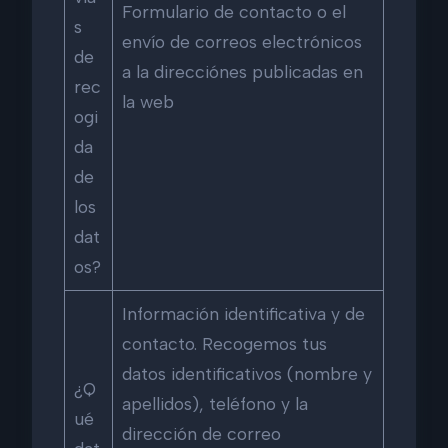
Formulario de contacto o el
s
envío de correos electrónicos
de
a la direcciónes publicadas en
rec
la web
ogi
da
de
los
dat
os?
Información identificativa y de
contacto. Recogemos tus
datos identificativos (nombre y
¿Q
apellidos), teléfono y la
ué
dirección de correo