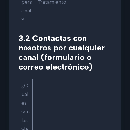
pers
Tratamiento.
onal
?
3.2 Contactas con
nosotros por cualquier
canal (formulario o
correo electrónico)
¿C
uál
es
son
las
vía