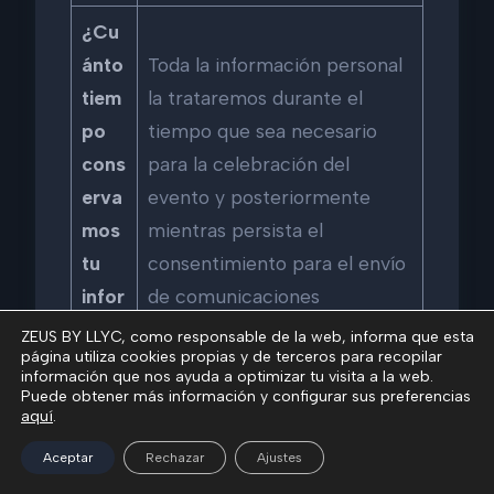
¿Cu
ánto
Toda la información personal
tiem
la trataremos durante el
po
tiempo que sea necesario
cons
para la celebración del
erva
evento y posteriormente
mos
mientras persista el
tu
consentimiento para el envío
infor
de comunicaciones
maci
comerciales.
ZEUS BY LLYC, como responsable de la web, informa que esta
página utiliza cookies propias y de terceros para recopilar
ón?
información que nos ayuda a optimizar tu visita a la web.
Puede obtener más información y configurar sus preferencias
No realizamos ninguna cesión
aquí
.
adicional para llevar a cabo
Aceptar
Rechazar
Ajustes
este tratamiento que aquellas