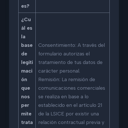
es?
¿Cu
ál es
la
base
Consentimiento: A través del
de
formulario autorizas el
legiti
tratamiento de tus datos de
maci
carácter personal.
ón
Remisión: La remisión de
que
comunicaciones comerciales
nos
se realiza en base a lo
per
establecido en el artículo 21
mite
de la LSICE por existir una
trata
relación contractual previa y