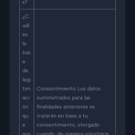
s?
¿C
uál
es
la
bas
e
de
legi
tim
Consentimiento. Los datos
aci
suministrados para las
ón
finalidades anteriores se
qu
tratarán en base a tu
e
consentimiento, otorgado
nos
cuando, de manera voluntaria,