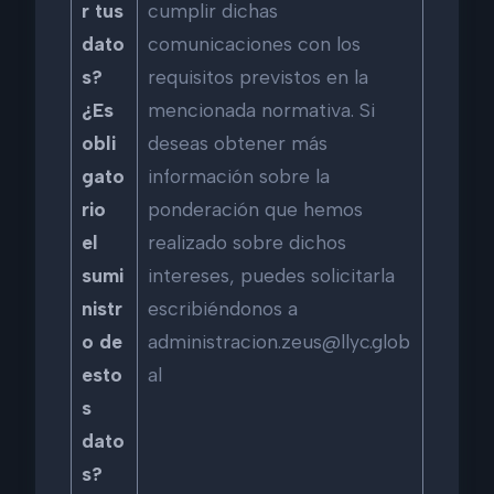
r tus
cumplir dichas
dato
comunicaciones con los
s?
requisitos previstos en la
¿Es
mencionada normativa. Si
obli
deseas obtener más
gato
información sobre la
rio
ponderación que hemos
el
realizado sobre dichos
sumi
intereses, puedes solicitarla
nistr
escribiéndonos a
o de
administracion.zeus@llyc.glob
esto
al
s
dato
s?