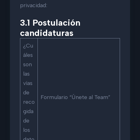
privacidad:
3.1 Postulación
candidaturas
¿Cu
áles
son
las
vías
de
Formulario “Únete al Team”
reco
gida
de
los
dato