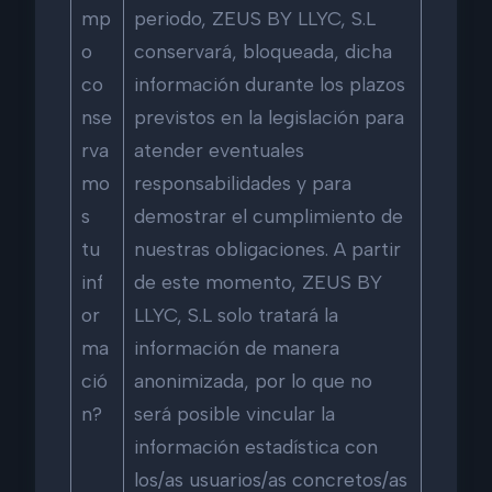
mp
periodo, ZEUS BY LLYC, S.L
o
conservará, bloqueada, dicha
co
información durante los plazos
nse
previstos en la legislación para
rva
atender eventuales
mo
responsabilidades y para
s
demostrar el cumplimiento de
tu
nuestras obligaciones. A partir
inf
de este momento, ZEUS BY
or
LLYC, S.L solo tratará la
ma
información de manera
ció
anonimizada, por lo que no
n?
será posible vincular la
información estadística con
los/as usuarios/as concretos/as