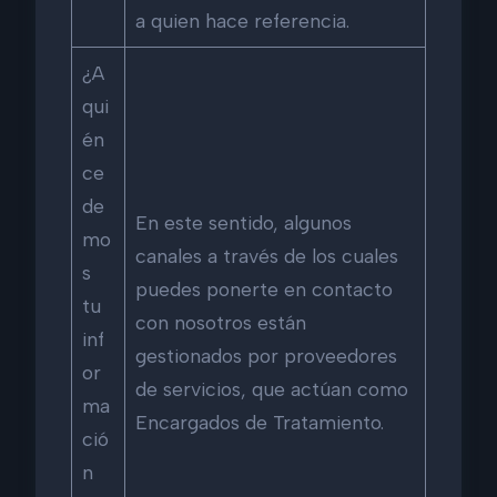
a quien hace referencia.
¿A
qui
én
ce
de
En este sentido, algunos
mo
canales a través de los cuales
s
puedes ponerte en contacto
tu
con nosotros están
inf
gestionados por proveedores
or
de servicios, que actúan como
ma
Encargados de Tratamiento.
ció
n